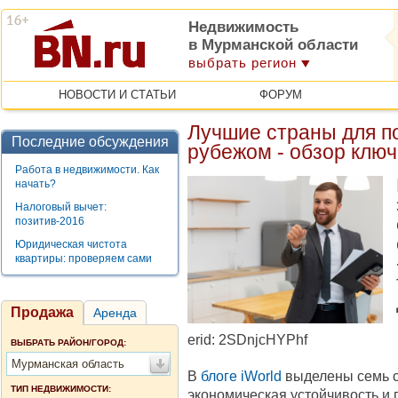
Недвижимость
в Мурманской области
выбрать регион
НОВОСТИ И СТАТЬИ
ФОРУМ
Лучшие страны для п
Последние обсуждения
рубежом - обзор клю
Работа в недвижимости. Как
начать?
Налоговый вычет:
позитив-2016
Юридическая чистота
квартиры: проверяем сами
Продажа
Аренда
erid: 2SDnjcHYPhf
ВЫБРАТЬ РАЙОН/ГОРОД:
Мурманская область
В
блоге iWorld
выделены семь ст
ТИП НЕДВИЖИМОСТИ:
экономическая устойчивость и