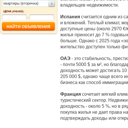
квартиры (вторичка)
владельцев недвижимости.
ЦЕНА
:
(РУБЛЕЙ)
Испания
считается одним из с
-
и вложений. Теплый климат, мо
доступные цены (около 2970 €/
жилья приносит до 7 % годовых
больше. Однако с 2025 года «зо
жительство доступен только ф
ОАЭ
- это стабильность, прест
- почти 5000 $ за м², но благод
доходность может достигать 10
205 000 $, однако чаще всего
бизнеса как способ иммиграции
Франция
сочетает мягкий клим
туристический сектор. Недвижи
доходность - около 5 %, но в р
покупка жилья не дает права н
подтверждать доходы или откр