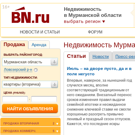
Недвижимость
в Мурманской области
выбрать регион
НОВОСТИ И СТАТЬИ
ФОРУМ
Недвижимость Мурма
Продажа
Аренда
ВЫБРАТЬ РАЙОН/ГОРОД:
Статьи
Новости
Пресс-ре
Мурманская область
Июль – на дворе пусто, да и в
Ловозерский р-н
поле негусто
ТИП НЕДВИЖИМОСТИ:
Впервые, наверное, за нынешний год
квартиры (вторичка)
случился месяц, вполне
соответствующий традиционным от
ЦЕНА
:
(РУБЛЕЙ)
него ожиданиям. Внезапный перенос
-
сроков изменения правил выдачи
семейной ипотеки и неожиданное
снижение ключевой ставки не смогли
хорошенько разогреть привычно
ленивый и праздный сезон отпусков.
ПРОДАЖА ВТОРИЧНАЯ
2
Кажется, что последние искры
повального стремления к покупке
ПРОДАЖА КОММЕРЧ.
5
недвижимости истощились в июне (хот