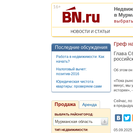
Недвиж
в Мурм
выбрать
НОВОСТИ И СТАТЬИ
Греф н
Последние обсуждения
Глава С
Работа в недвижимости. Как
российск
начать?
Налоговый вычет:
Об этом он
позитив-2016
«Пока рынок
Юридическая чистота
минус, мы 
квартиры: проверяем сами
истории», 
Сейчас, по
Продажа
Аренда
в предыдущ
ВЫБРАТЬ РАЙОН/ГОРОД:
Мурманская область
05.09.2025
ТИП НЕДВИЖИМОСТИ: