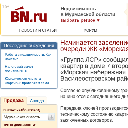
Недвижимость
в Мурманской области
выбрать регион
НОВОСТИ И СТАТЬИ
ФОРУМ
Начинается заселени
Последние обсуждения
очереди ЖК «Морская
Работа в недвижимости. Как
«Группа ЛСР» сообщил
начать?
квартир в доме 7 втор
Налоговый вычет:
«Морская набережная.
позитив-2016
Василеостровском рай
Юридическая чистота
квартиры: проверяем сами
Согласно опубликованному гра
начинаются с сегодняшнего дня
Продажа
Аренда
Передача ключей производится 
ВЫБРАТЬ РАЙОН/ГОРОД:
техническому состоянию кварти
Мурманская область
заключенных договоров.
ТИП НЕДВИЖИМОСТИ: