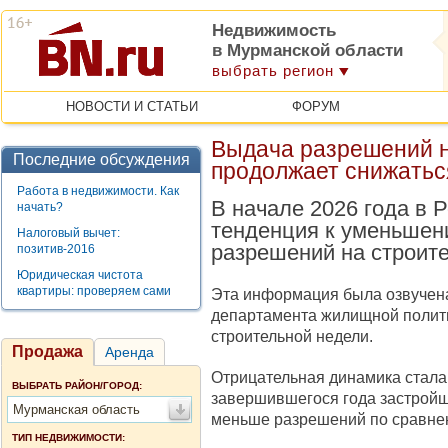
Недвижимость
в Мурманской области
выбрать регион
НОВОСТИ И СТАТЬИ
ФОРУМ
Выдача разрешений н
Последние обсуждения
продолжает снижатьс
Работа в недвижимости. Как
В начале 2026 года в 
начать?
тенденция к уменьшен
Налоговый вычет:
разрешений на строите
позитив-2016
Юридическая чистота
квартиры: проверяем сами
Эта информация была озвучена
департамента жилищной полити
строительной недели.
Продажа
Аренда
Отрицательная динамика стала 
ВЫБРАТЬ РАЙОН/ГОРОД:
завершившегося года застройщ
Мурманская область
меньше разрешений по сравнен
ТИП НЕДВИЖИМОСТИ: