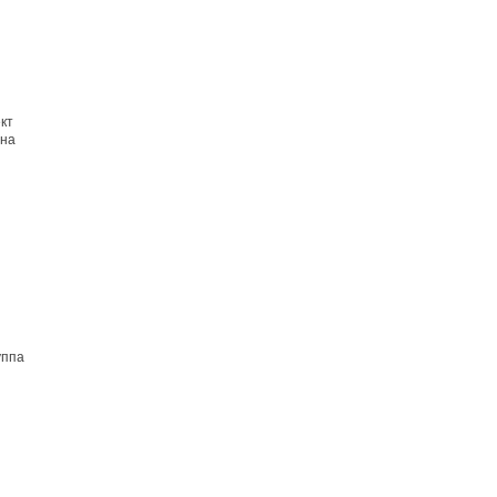
кт
 на
уппа