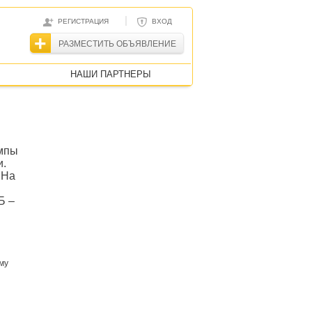
|
РЕГИСТРАЦИЯ
ВХОД
РАЗМЕСТИТЬ ОБЪЯВЛЕНИЕ
НАШИ ПАРТНЕРЫ
емпы
и.
 На
Б –
му