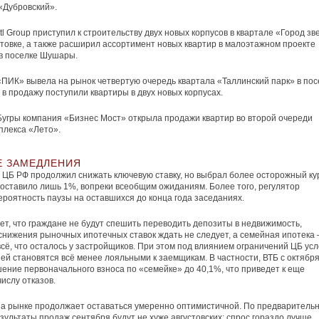
«Дубровский».
tl Group приступил к строительству двух новых корпусов в квартале «Город зв
товке, а также расширил ассортимент новых квартир в малоэтажном проекте
y в поселке Шушары.
ПИК» вывела на рынок четвертую очередь квартала «Таллинский парк» в пос
 в продажу поступили квартиры в двух новых корпусах.
Бугры компания «Бизнес Мост» открыла продажи квартир во второй очереди
плекса «Лето».
Е ЗАМЕДЛЕНИЯ
 ЦБ РФ продолжил снижать ключевую ставку, но выбрал более осторожный ку
оставило лишь 1%, вопреки всеобщим ожиданиям. Более того, регулятор
ероятность паузы на оставшихся до конца года заседаниях.
ет, что граждане не будут спешить переводить депозиты в недвижимость,
снижения рыночных ипотечных ставок ждать не следует, а семейная ипотека 
сё, что осталось у застройщиков. При этом под влиянием ограничений ЦБ ус
ней становятся всё менее лояльными к заемщикам. В частности, ВТБ с октябр
ение первоначального взноса по «семейке» до 40,1%, что приведет к еще
ислу отказов.
а рынке продолжает оставаться умеренно оптимистичной. По предваритель
зультаты продаж сентября будут не хуже августовских: спрос гораздо лучше