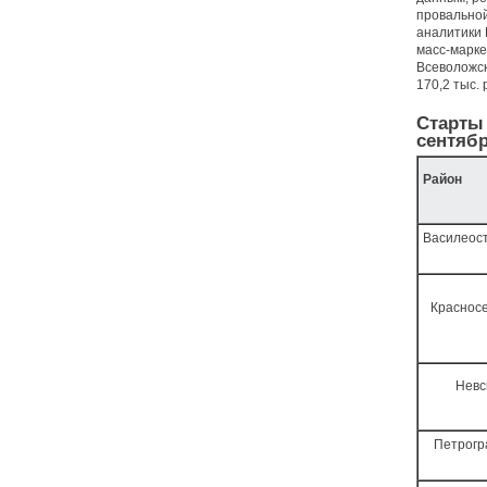
провальной
аналитики 
масс-маркет
Всеволожск
170,2 тыс. р
Старты 
сентяб
Район
Василеос
Краснос
Невс
Петрогр