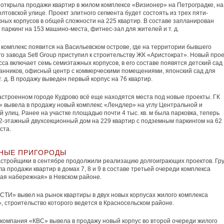
 открыла продажи квартир в жилом комплексе «Визионер» на Петроградке, на
лтовской улице. Проект элитного сегмента будет состоять из трех пяти-
ных корпусов в общей сложности на 225 квартир. В составе запланирован
паркинг на 153 машино-места, фитнес-зал для жителей и т. д.
комплекс появится на Васильевском острове, где на территории бывшего
о завода Setl Group приступил к строительству ЖК «Аристократ». Новый прое
сса включает семь семиэтажных корпусов, в его составе появятся детский сад
анников, офисный центр с коммерческими помещениями, японский сад для
т. д. В продажу выведен первый корпус на 76 квартир.
астроенном городе Кудрово всё еще находятся места под новые проекты. ГК
 вывела в продажу новый комплекс «Лендлер» на углу Центральной и
й улиц. Ранее на участке площадью почти 4 тыс. кв. м была парковка, теперь
2-этажный двухсекционный дом на 229 квартир с подземным паркингом на 62
ста.
НЫЕ ПРИГОРОДЫ
стройщики в сентябре продолжили реализацию долгоиграющих проектов. Гр
а продажи квартир в домах 7, 8 и 9 в составе третьей очереди комплекса
ая набережная» в Невском районе.
СТИ» вывел на рынок квартиры в двух новых корпусах жилого комплекса
, строительство которого ведется в Красносельском районе.
компания «КВС» вывела в продажу новый корпус во второй очереди жилого