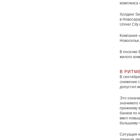
комплекса 
Холдинг Se
в Новосара
Univer Cit
Компания «
Новоселье,
В поселке 
жилого ком
В РИТМ
В сентябре
снижение с
допустил в
Это означа
значимого 
прежнему в
банков по 
ввел повыш
большему ч
Ситуация н
данным, ре