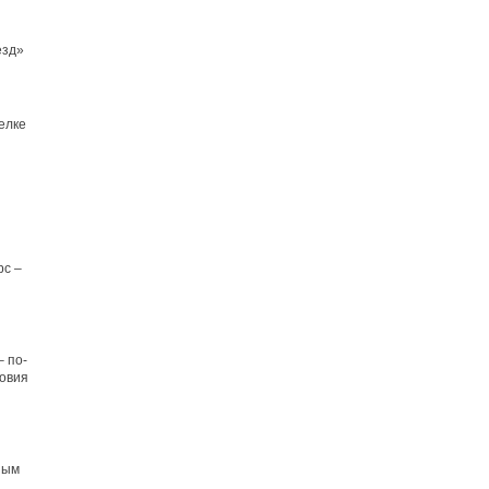
езд»
елке
рс –
– по-
ловия
я
ным