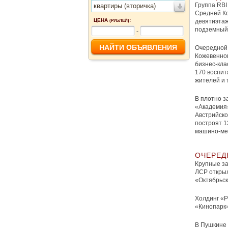
Группа RBI
квартиры (вторичка)
Средней Ко
ЦЕНА
:
девятиэтаж
(РУБЛЕЙ)
подземный 
-
Очередной 
Кожевенног
бизнес-кла
170 воспит
жителей и 
В плотно з
«Академия»
Австрийско
построят 1
машино-ме
ОЧЕРЕД
Крупные за
ЛСР открыл
«Октябрьск
Холдинг «Р
«Кинопарк»
В Пушкине 