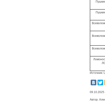
Пушки
Пушки
Всеволож
Всеволож
Всеволож
Ломонос
Л
Источник: 
09.10.2025
Автор:
Але