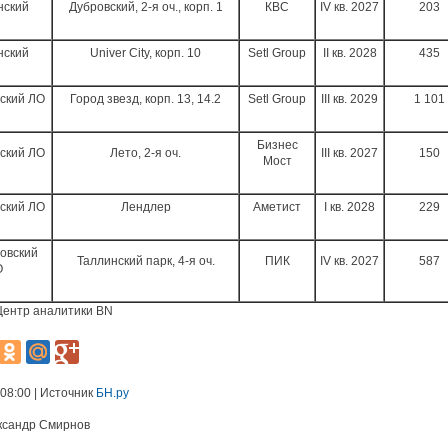
нский
Дубровский, 2-я оч., корп. 1
КВС
IV кв. 2027
203
нский
Univer City, корп. 10
Setl Group
II кв. 2028
435
ский ЛО
Город звезд, корп. 13, 14.2
Setl Group
III кв. 2029
1 101
Бизнес
ский ЛО
Лето, 2-я оч.
III кв. 2027
150
Мост
ский ЛО
Лендлер
Аметист
I кв. 2028
229
овский
Таллинский парк, 4-я оч.
ПИК
IV кв. 2027
587
О
Центр аналитики BN
 08:00 | Источник
БН.ру
ксандр Смирнов