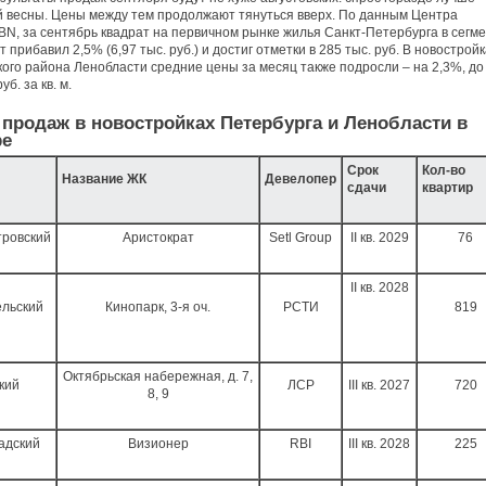
 весны. Цены между тем продолжают тянуться вверх. По данным Центра
BN, за сентябрь квадрат на первичном рынке жилья Санкт-Петербурга в сегм
 прибавил 2,5% (6,97 тыс. руб.) и достиг отметки в 285 тыс. руб. В новострой
ого района Ленобласти средние цены за месяц также подросли – на 2,3%, до
уб. за кв. м.
продаж в новостройках Петербурга и Ленобласти в
ре
Срок
Кол-во
Название ЖК
Девелопер
сдачи
квартир
тровский
Аристократ
Setl Group
II кв. 2029
76
II кв. 2028
ельский
Кинопарк, 3-я оч.
РСТИ
819
Октябрьская набережная, д. 7,
кий
ЛСР
III кв. 2027
720
8, 9
адский
Визионер
RBI
III кв. 2028
225