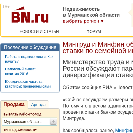
Недвижимость
в Мурманской области
выбрать регион
НОВОСТИ И СТАТЬИ
ФОРУМ
Минтруд и Минфин о
Последние обсуждения
ставки по семейной и
Работа в недвижимости. Как
Министерство труда и
начать?
России обсуждают пар
Налоговый вычет:
диверсификации ставки
позитив-2016
Юридическая чистота
квартиры: проверяем сами
Об этом сообщил РИА «Новости
«Сейчас обсуждаем размеры в
Продажа
Аренда
Потому что в целом администр
процента ставки банком осущес
ВЫБРАТЬ РАЙОН/ГОРОД:
Минтруда.
Мурманская область
Как сообщалось ранее,
Минфин 
ТИП НЕДВИЖИМОСТИ: