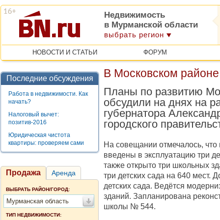
Недвижимость
в Мурманской области
выбрать регион
НОВОСТИ И СТАТЬИ
ФОРУМ
В Московском районе
Последние обсуждения
Планы по развитию Мо
Работа в недвижимости. Как
обсудили на днях на 
начать?
губернатора Александ
Налоговый вычет:
городского правительс
позитив-2016
Юридическая чистота
квартиры: проверяем сами
На совещании отмечалось, что 
введены в эксплуатацию три де
также открыто три школьных з
Продажа
Аренда
три детских сада на 640 мест. 
детских сада. Ведётся модерн
ВЫБРАТЬ РАЙОН/ГОРОД:
зданий. Запланирована реконст
Мурманская область
школы № 544.
ТИП НЕДВИЖИМОСТИ: